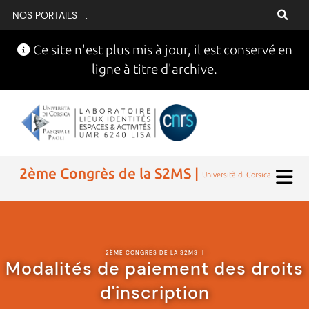
NOS PORTAILS :
Ce site n'est plus mis à jour, il est conservé en
ligne à titre d'archive.
2ème Congrès de la S2MS |
Università di Corsica
2ÈME CONGRÈS DE LA S2MS
|
Modalités de paiement des droits
d'inscription